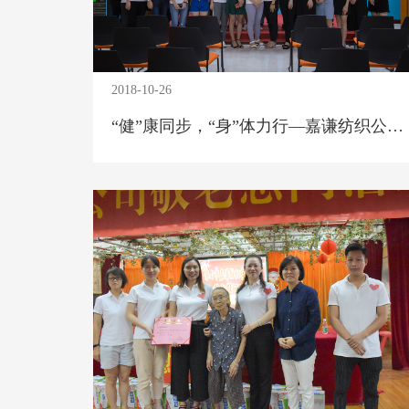
2018-10-26
“健”康同步，“身”体力行—嘉谦纺织公司员工健身班、乒乓球班开班