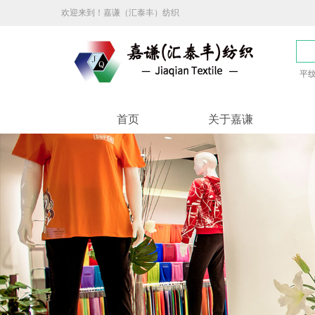
欢迎来到！嘉谦（汇泰丰）纺织
平
首页
关于嘉谦